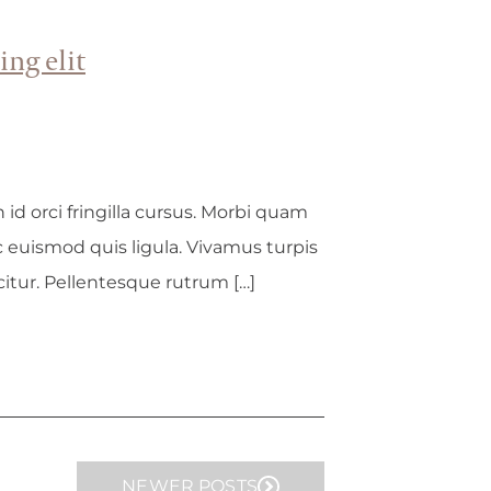
ng elit
n id orci fringilla cursus. Morbi quam
ec euismod quis ligula. Vivamus turpis
citur. Pellentesque rutrum […]
NEWER POSTS